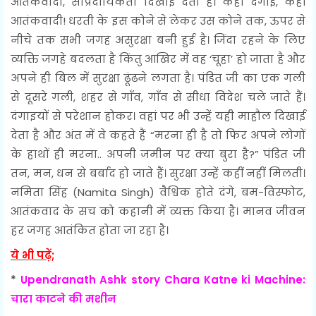
आतंकवादी, सांप्रदायिकता दिखाई देती है। कहीं दंगाई, कहीं
आतंकवादी! धरती के इस कोने से लेकर उस कोने तक, ऊपर से
नीचे तक सभी जगह असुरक्षा बनी हुई है। जिंदा रहने के लिए
व्यक्ति जगहे बदलता है किंतु आखिर में वह ‘चूहा’ हो जाता है और
अपने ही बिल में सुरक्षा ढूंढने लगता है। पंडित जी का एक गली
से दूसरे गली, शहर से गाँव, गाँव से सीधा विदेश चले जाते हैं।
दंगाइयों से परेशान होकर। वहां पर भी उन्हें यही माहौल दिखाई
देता है और अंत में वे कहते हैं “मरना ही है तो फिर अपने लोगों
के हाथों ही मरना.. अपनी जमीन पर क्या बुरा है?” पंडित जी
तन, मन, धन से बर्बाद हो जाते हैं। सुरक्षा उन्हें कहीं नहीं मिलती।
नमिता सिंह (Namita Singh) वैश्विक होते दंगे, बम-विस्फोट,
आतंकवाद के सच को कहानी में व्यक्त किया है। मानव जीवन
हर जगह आतंकित होता जा रहा है।
ये भी पढ़ें;
*
Upendranath Ashk story Chara Katne ki Machine:
चारा काटने की मशीन