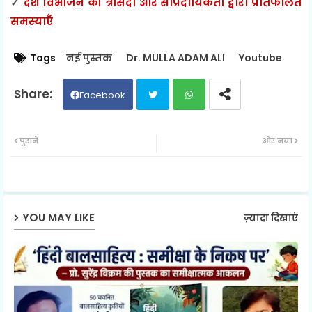
✓
देश विभाजन की त्रासदी और सांप्रदायिकता द्वारा प्रतिफलित
समस्याएँ
Tags
नई पुस्तक
Dr. MULLA ADAM ALI
Youtube
Facebook
Twit
Wh
पुराने
और नया
ter
ats
ap
YOU MAY LIKE
ज़्यादा दिखाएं
p