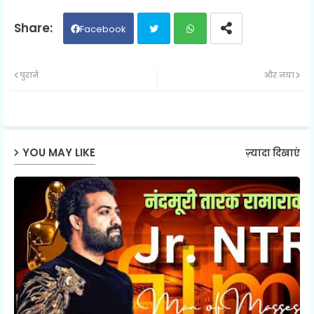
Facebook
Twit
Wh
पुराने
और नया
ter
ats
ap
YOU MAY LIKE
ज़्यादा दिखाएं
p