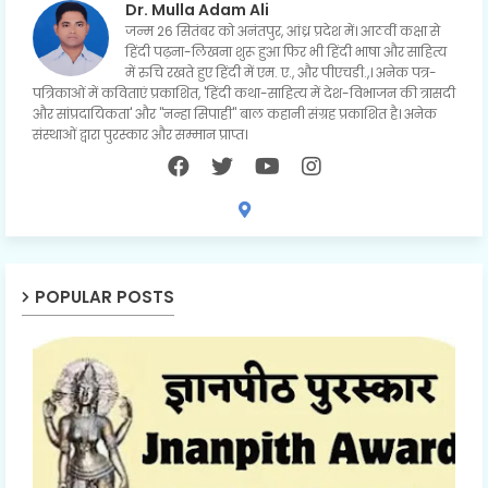
Dr. Mulla Adam Ali
जन्म 26 सितंबर को अनंतपुर, आंध्र प्रदेश में। आठवीं कक्षा से
हिंदी पढ़ना-लिखना शुरू हुआ फिर भी हिंदी भाषा और साहित्य
में रुचि रखते हुए हिंदी में एम. ए., और पीएचडी.,। अनेक पत्र-
पत्रिकाओं में कविताएं प्रकाशित, 'हिंदी कथा-साहित्य में देश-विभाजन की त्रासदी
और सांप्रदायिकता' और "नन्हा सिपाही" बाल कहानी संग्रह प्रकाशित है। अनेक
संस्थाओं द्वारा पुरस्कार और सम्मान प्राप्त।
POPULAR POSTS