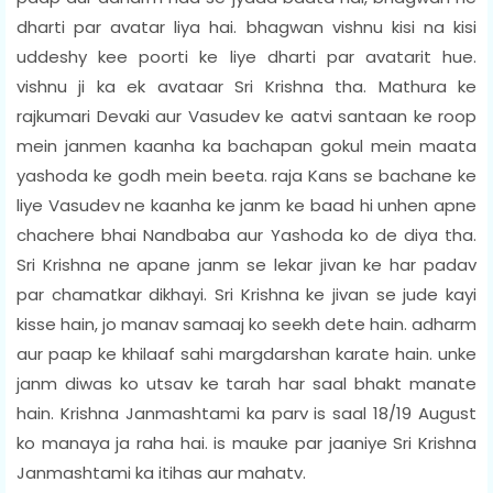
dharti par avatar liya hai. bhagwan vishnu kisi na kisi
uddeshy kee poorti ke liye dharti par avatarit hue.
vishnu ji ka ek avataar Sri Krishna tha. Mathura ke
rajkumari Devaki aur Vasudev ke aatvi santaan ke roop
mein janmen kaanha ka bachapan gokul mein maata
yashoda ke godh mein beeta. raja Kans se bachane ke
liye Vasudev ne kaanha ke janm ke baad hi unhen apne
chachere bhai Nandbaba aur Yashoda ko de diya tha.
Sri Krishna ne apane janm se lekar jivan ke har padav
par chamatkar dikhayi. Sri Krishna ke jivan se jude kayi
kisse hain, jo manav samaaj ko seekh dete hain. adharm
aur paap ke khilaaf sahi margdarshan karate hain. unke
janm diwas ko utsav ke tarah har saal bhakt manate
hain. Krishna Janmashtami ka parv is saal 18/19 August
ko manaya ja raha hai. is mauke par jaaniye Sri Krishna
Janmashtami ka itihas aur mahatv.