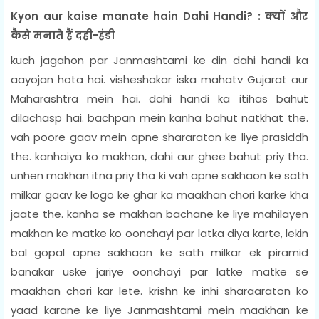
Kyon aur kaise manate hain Dahi Handi? : क्यों और
कैसे मनाते हैं दही-हंडी
kuch jagahon par Janmashtami ke din dahi handi ka
aayojan hota hai. visheshakar iska mahatv Gujarat aur
Maharashtra mein hai. dahi handi ka itihas bahut
dilachasp hai. bachpan mein kanha bahut natkhat the.
vah poore gaav mein apne shararaton ke liye prasiddh
the. kanhaiya ko makhan, dahi aur ghee bahut priy tha.
unhen makhan itna priy tha ki vah apne sakhaon ke sath
milkar gaav ke logo ke ghar ka maakhan chori karke kha
jaate the. kanha se makhan bachane ke liye mahilayen
makhan ke matke ko oonchayi par latka diya karte, lekin
bal gopal apne sakhaon ke sath milkar ek piramid
banakar uske jariye oonchayi par latke matke se
maakhan chori kar lete. krishn ke inhi sharaaraton ko
yaad karane ke liye Janmashtami mein maakhan ke