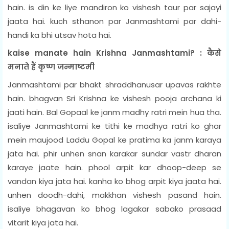
hain. is din ke liye mandiron ko vishesh taur par sajayi
jaata hai. kuch sthanon par Janmashtami par dahi-
handi ka bhi utsav hota hai.
kaise manate hain Krishna Janmashtami? : कैसे
मनाते हैं कृष्ण जन्माष्टमी
Janmashtami par bhakt shraddhanusar upavas rakhte
hain. bhagvan Sri Krishna ke vishesh pooja archana ki
jaati hain. Bal Gopaal ke janm madhy ratri mein hua tha.
isaliye Janmashtami ke tithi ke madhya ratri ko ghar
mein maujood Laddu Gopal ke pratima ka janm karaya
jata hai. phir unhen snan karakar sundar vastr dharan
karaye jaate hain. phool arpit kar dhoop-deep se
vandan kiya jata hai. kanha ko bhog arpit kiya jaata hai.
unhen doodh-dahi, makkhan vishesh pasand hain.
isaliye bhagavan ko bhog lagakar sabako prasaad
vitarit kiya jata hai.