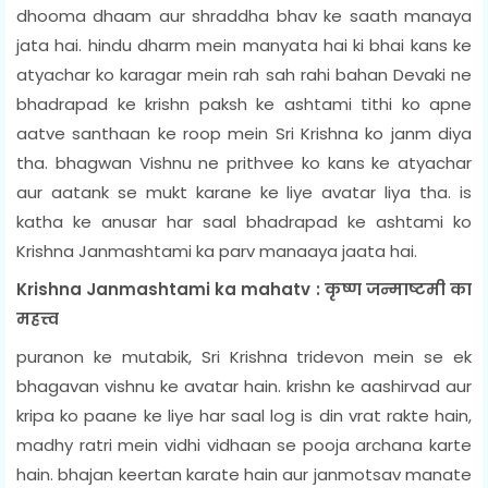
dhooma dhaam aur shraddha bhav ke saath manaya
jata hai. hindu dharm mein manyata hai ki bhai kans ke
atyachar ko karagar mein rah sah rahi bahan Devaki ne
bhadrapad ke krishn paksh ke ashtami tithi ko apne
aatve santhaan ke roop mein Sri Krishna ko janm diya
tha. bhagwan Vishnu ne prithvee ko kans ke atyachar
aur aatank se mukt karane ke liye avatar liya tha. is
katha ke anusar har saal bhadrapad ke ashtami ko
Krishna Janmashtami ka parv manaaya jaata hai.
Krishna Janmashtami ka mahatv : कृष्ण जन्माष्टमी का
महत्त्व
puranon ke mutabik, Sri Krishna tridevon mein se ek
bhagavan vishnu ke avatar hain. krishn ke aashirvad aur
kripa ko paane ke liye har saal log is din vrat rakte hain,
madhy ratri mein vidhi vidhaan se pooja archana karte
hain. bhajan keertan karate hain aur janmotsav manate