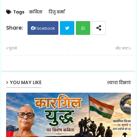
Tags
कविता
रितु वर्मा
Facebook
Twit
Wh
पुराने
और नया
ter
ats
ap
YOU MAY LIKE
ज़्यादा दिखाएं
p