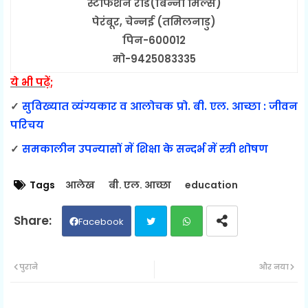
स्टीफेंशन रोड(बिन्नी मिल्स)
पेरंबूर, चेन्नई (तमिलनाडु)
पिन-600012
मो-9425083335
ये भी पढ़ें;
✓
सुविख्यात व्यंग्यकार व आलोचक प्रो. बी. एल. आच्छा : जीवन
परिचय
✓
समकालीन उपन्यासों में शिक्षा के सन्दर्भ में स्त्री शोषण
Tags
आलेख
बी. एल. आच्छा
education
Facebook
Twit
Wh
पुराने
और नया
ter
ats