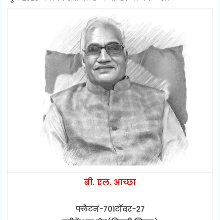
बी. एल. आच्छा
फ्लैटनं-701टॉवर-27