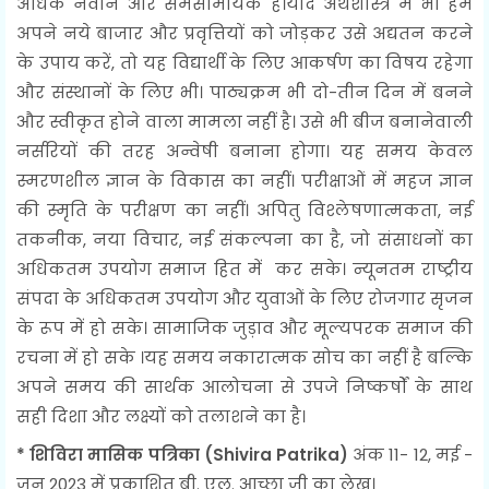
अधिक नवीन और समसामयिक हैं।यदि अर्थशास्त्र में भी हम
अपने नये बाजार और प्रवृत्तियों को जोड़कर उसे अद्यतन करने
के उपाय करें, तो यह विद्यार्थी के लिए आकर्षण का विषय रहेगा
और संस्थानों के लिए भी। पाठ्यक्रम भी दो-तीन दिन में बनने
और स्वीकृत होने वाला मामला नहीं है। उसे भी बीज बनानेवाली
नर्सरियों की तरह अन्वेषी बनाना होगा। यह समय केवल
स्मरणशील ज्ञान के विकास का नहीं। परीक्षाओं में महज ज्ञान
की स्मृति के परीक्षण का नहीं। अपितु विश्लेषणात्मकता, नई
तकनीक, नया विचार, नई संकल्पना का है, जो संसाधनों का
अधिकतम उपयोग समाज हित में कर सके। न्यूनतम राष्ट्रीय
संपदा के अधिकतम उपयोग और युवाओं के लिए रोजगार सृजन
के रूप में हो सके। सामाजिक जुड़ाव और मूल्यपरक समाज की
रचना में हो सके ।यह समय नकारात्मक सोच का नहीं है बल्कि
अपने समय की सार्थक आलोचना से उपजे निष्कर्षों के साथ
सही दिशा और लक्ष्यों को तलाशने का है।
* शिविरा मासिक पत्रिका
(Shivira Patrika)
अंक 11- 12, मई -
जून 2023 में प्रकाशित बी. एल. आच्छा जी का लेख।