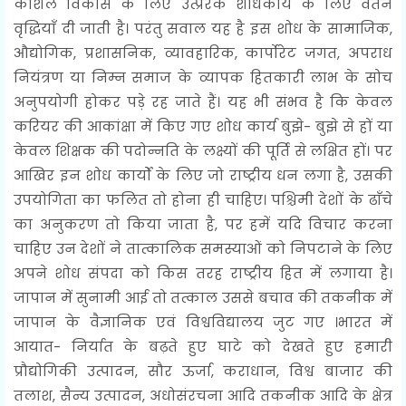
कौशल विकास के लिए उत्प्रेरक शोधकार्य के लिए वेतन
वृद्धियाँ दी जाती है। परंतु सवाल यह है इस शोध के सामाजिक,
औद्योगिक, प्रशासनिक, व्यावहारिक, कार्पोरेट जगत, अपराध
नियंत्रण या निम्न समाज के व्यापक हितकारी लाभ के सोच
अनुपयोगी होकर पड़े रह जाते हैं। यह भी संभव है कि केवल
करियर की आकांक्षा में किए गए शोध कार्य बुझे- बुझे से हों या
केवल शिक्षक की पदोन्नति के लक्ष्यों की पूर्ति से लक्षित हों। पर
आखिर इन शोध कार्यों के लिए जो राष्ट्रीय धन लगा है, उसकी
उपयोगिता का फलित तो होना ही चाहिए। पश्चिमी देशों के ढाँचे
का अनुकरण तो किया जाता है, पर हमें यदि विचार करना
चाहिए उन देशों ने तात्कालिक समस्याओं को निपटाने के लिए
अपने शोध संपदा को किस तरह राष्ट्रीय हित में लगाया है।
जापान में सुनामी आई तो तत्काल उससे बचाव की तकनीक में
जापान के वैज्ञानिक एवं विश्वविद्यालय जुट गए ।भारत में
आयात- निर्यात के बढ़ते हुए घाटे को देखते हुए हमारी
प्रौद्योगिकी उत्पादन, सौर ऊर्जा, कराधान, विश्व बाजार की
तलाश, सैन्य उत्पादन, अधोसंरचना आदि तकनीक आदि के क्षेत्र