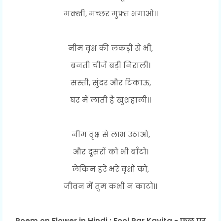
मक्खी, मच्छर मुफ़्त भगाओ।।
नीम वृक्ष की लकड़ी से भी,
बनती चीजें बड़ी निराली।
सस्ती, सुंदर और टिकाऊ,
घर में लाती है खुशहाली।।
नीम वृक्ष से लाभ उठाओ,
और दूसरों को भी बाँटो।
लेकिन हरे भरे वृक्षों को,
जीवन में तुम कभी न काटो।।
Poem on Flower in Hindi : Fool Par Kavita - फूल पर