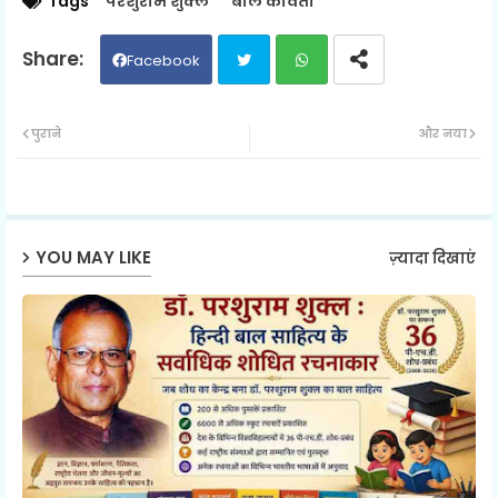
Tags
परशुराम शुक्ल
बाल कविता
Facebook
Twit
Wh
पुराने
और नया
ter
ats
ap
YOU MAY LIKE
ज़्यादा दिखाएं
p