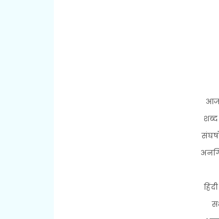
आजा
शब्द
संघर्
अनगिन
हिंद
सभ