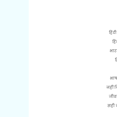
हिंद
हि
भार
ह
भाष
नहीं 
जीवन
सही म