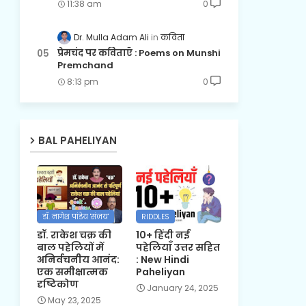
11:38 am
0
Dr. Mulla Adam Ali
कविता
प्रेमचंद पर कविताएँ : Poems on Munshi
Premchand
8:13 pm
0
BAL PAHELIYAN
डॉ. नागेश पांडेय 'संजय'
RIDDLES
डॉ. राकेश चक्र की
10+ हिंदी नई
बाल पहेलियों में
पहेलियाँ उत्तर सहित
अनिर्वचनीय आनंद:
: New Hindi
एक समीक्षात्मक
Paheliyan
दृष्टिकोण
January 24, 2025
May 23, 2025