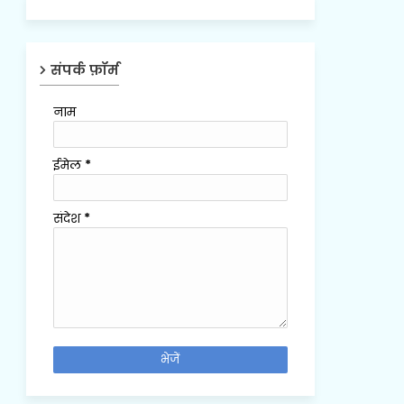
संपर्क फ़ॉर्म
नाम
ईमेल
*
संदेश
*