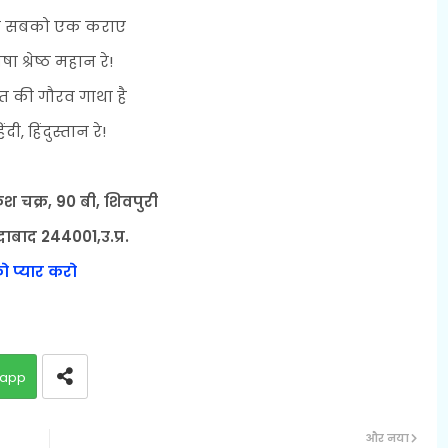
दी सबको एक कराए
षा श्रेष्ठ महान रे!
त की गौरव गाथा है
िंदी, हिंदुस्तान रे!
केश चक्र, 90 बी, शिवपुरी
दाबाद 244001,उ.प्र.
 प्यार करो
app
और नया