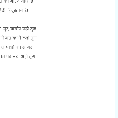
त की गौरव गाथा है
िंदी, हिंदुस्तान रे!
, सूर, कबीर पढ़ो तुम
ें मत कभी लड़ो तुम
दी भाषाओं का सागर
बात पर सदा अड़ो तुम।।