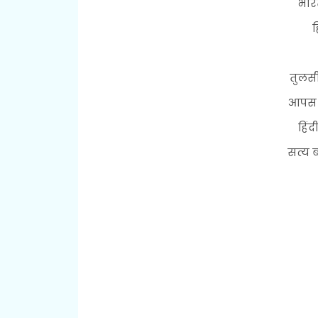
भार
ह
तुलसी
आपस म
हिं
सत्य 