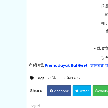
हिं
भा
भार
ह
- डॉ. रा
मुरा
ये भी पढ़ें
;
Prernadayak Bal Geet : मानवता को
Tags
कविता
राकेश चक्र
Facebook
Twitter
Whats
पुराने