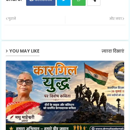
Twit
Wh
पुराने
और नया
ter
ats
ap
YOU MAY LIKE
ज़्यादा दिखाएं
p