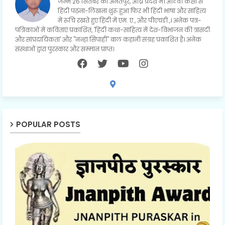
जन्म 26 सितंबर को अनंतपुर, आंध्र प्रदेश में। आठवीं कक्षा से
हिंदी पढ़ना-लिखना शुरू हुआ फिर भी हिंदी भाषा और साहित्य
में रुचि रखते हुए हिंदी में एम. ए., और पीएचडी.,। अनेक पत्र-
पत्रिकाओं में कविताएं प्रकाशित, 'हिंदी कथा-साहित्य में देश-विभाजन की त्रासदी
और सांप्रदायिकता' और "नन्हा सिपाही" बाल कहानी संग्रह प्रकाशित है। अनेक
संस्थाओं द्वारा पुरस्कार और सम्मान प्राप्त।
POPULAR POSTS