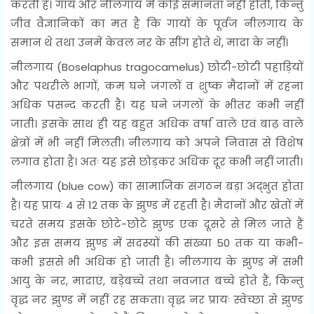
करती है। गाय और नीलगाय में कोई समानता नहीं होती, किन्तु
जीव वैज्ञानिकों का मत है कि गायों के पूर्वज नीलगाय के
समान थे तथा उनमें केवल नर के सींग होते थे, मादा के नहीं।
नीलगाय (Boselaphus tragocamelus) छोटी-छोटी पहाड़ियों
और पथरीले भागों, कम घने जंगलों व शुष्क मैदानों में रहना
अधिक पसन्द करती है। यह घने जंगलों के भीतर कभी नहीं
जाती। इसके साथ ही यह बहुत अधिक वर्षा वाले एवं बाढ़ वाले
क्षेत्रों में भी नहीं मिलती। नीलगाय को अपने निवास से विशेष
लगाव होता है। अतः यह इसे छोड़कर अधिक दूर कभी नहीं जाती।
नीलगाय (blue cow) का सामाजिक संगठन बड़ा अद्भुत होता
है। यह प्रायः 4 से 12 तक के झुण्ड में रहती है। मैदानों और खेतों में
चरते समय इसके छोटे-छोटे झुण्ड एक दूसरे से मिल जाते हैं
और इस समय झुण्ड में सदस्यों की संख्या 50 तक या कभी-
कभी इससे भी अधिक हो जाती है। नीलगाय के झुण्ड में सभी
आयु के नर, मादाएं, बड़ेबच्चे तथा नवजात बच्चे होते हैं, किन्तु
वृद्ध नर झुण्ड में नहीं रह सकता। वृद्ध नर प्रायः स्वेच्छा से झुण्ड