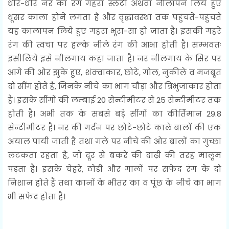
धीरे-धीरे नर का रंग गहरा स्लेटी अथवा नीलापन लिये हुए
धूसर काला होने लगता है और वृद्धावस्था तक पहुंचते-पहुंचते
यह कालापन लिये हुए गहरा भूरा-सा हो जाता है। इसकी गहरे
रंग की त्वचा पर हल्के नीले रंग की आभा होती है। सम्भवतः
इसीलिये इसे नीलगाय कहा जाता है। नर नीलगाय के सिर पर
आगे की ओर झुके हुए, शंक्वाकार, छोटे, गोल, नुकीले व मजबूत
दो सींग होते हैं, जिनके नीचे का भाग चौड़ा और त्रिभुजाकार होता
है। इसके सींगों की लम्बाई 20 सेन्टीमीटर से 25 सेन्टीमीटर तक
होती है। अभी तक के सबसे बड़े सींगों का कीर्तिमान 29.8
सेन्टीमीटर है। नर की गर्दन पर छोटे-छोटे काले बालों की एक
अयाल पायी जाती है तथा गले पर नीचे की ओर बालों का गुच्छा
लटकता रहता है, जो दूर से बकरे की दाढ़ी की तरह मालूम
पड़ता है। इसके चेहरे, ठोडी और गालों पर सफेद रंग के दो
निशान होते हैं तथा कानों के भीतर का व पूंछ के नीचे का भाग
भी सफेद होता है।