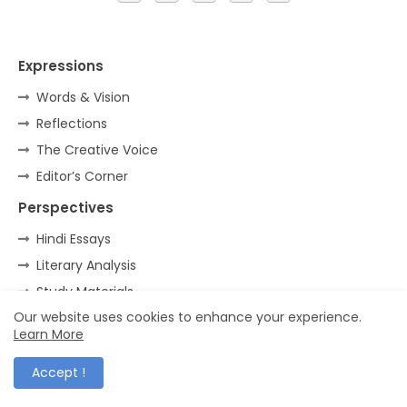
Expressions
Words & Vision
Reflections
The Creative Voice
Editor’s Corner
Perspectives
Hindi Essays
Literary Analysis
Study Materials
Our website uses cookies to enhance your experience.
Language & Expression
Learn More
Accept !
हमारे बारे में
लेखकों से निवेदन
सहयोग कीजिए