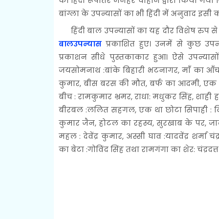
का हिंदी रूपांतर मनहर चौहान द्वारा किया गया ज
बांग्ला के उपन्यासों का भी हिंदी में अनुवाद इसी 
हिंदी बाल उपन्यासों का यह दौर विशेष रुप से य
बालउपन्यास
प्रकाशित हुए। उनमें से कुछ उपन्
प्रकाशन सीधे पुस्तकाकार हुआ। ऐसे उपन्यासो
जयसोमनाथ :बांके बिहारी भटनागर, मांँ का आंँचल 
कुमार, बीस बरस की मौत, बर्फ का आदमी, एक घं
बीच : रामकुमार भ्रमर, राधा: मधुकर सिंह, शाही
बीरबल :ललित सहगल, एक था छोटा सिपाही : विम
कुमार जैन, होटल का रहस्य, सुरखाब के पर, जाल
महल : देवेंद्र कुमार, अस्सी घाव :यादवेंद्र शर्
का बेटा :गोविंद सिंह तथा रामगंगा का शेर: चंद्रदत्त 