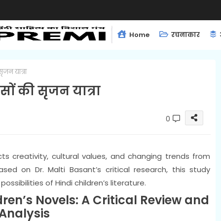
Home
रचनाकार
सृजन यात्रा
सों की सृजन यात्रा
0
ects creativity, cultural values, and changing trends from
ed on Dr. Malti Basant’s critical research, this study
ssibilities of Hindi children’s literature.
dren’s Novels: A Critical Review and
Analysis