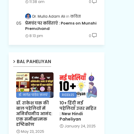
11:38 am
0
Dr. Mulla Adam Ali
कविता
प्रेमचंद पर कविताएँ : Poems on Munshi
Premchand
8:13 pm
0
BAL PAHELIYAN
डॉ. नागेश पांडेय 'संजय'
RIDDLES
डॉ. राकेश चक्र की
10+ हिंदी नई
बाल पहेलियों में
पहेलियाँ उत्तर सहित
अनिर्वचनीय आनंद:
: New Hindi
एक समीक्षात्मक
Paheliyan
दृष्टिकोण
January 24, 2025
May 23, 2025