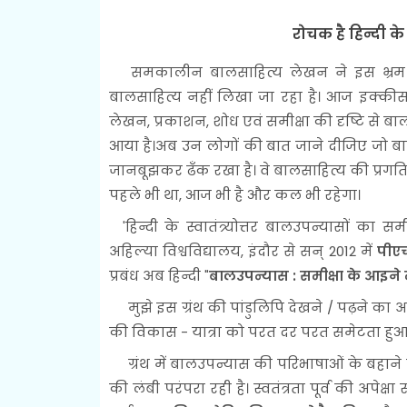
रोचक है हिन्दी क
समकालीन बालसाहित्य लेखन ने इस भ्रम को त
बालसाहित्य नहीं लिखा जा रहा है। आज इक्कीसवी
लेखन, प्रकाशन, शोध एवं समीक्षा की दृष्टि से बा
आया है।अब उन लोगों की बात जाने दीजिए जो बालस
जानबूझकर ढँक रखा है। वे बालसाहित्य की प्रगति
पहले भी था, आज भी है और कल भी रहेगा।
'हिन्दी के स्वातंत्र्योत्तर बालउपन्यासों क
अहिल्या विश्वविद्यालय, इंदौर से सन् 2012 में
पीए
प्रबंध अब हिन्दी "
बालउपन्यास : समीक्षा के आइने म
मुझे इस ग्रंथ की पांडुलिपि देखने / पढ़ने का अव
की विकास - यात्रा को परत दर परत समेटता हुआ धी
ग्रंथ में बालउपन्यास की परिभाषाओं के बहाने उसक
की लंबी परंपरा रही है। स्वतंत्रता पूर्व की अपेक्षा