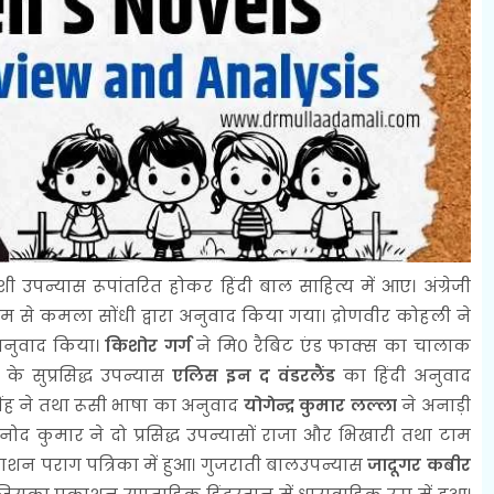
पन्यास रूपांतरित होकर हिंदी बाल साहित्य में आए। अंग्रेजी
 से कमला सोंधी द्वारा अनुवाद किया गया। द्रोणवीर कोहली ने
अनुवाद किया।
किशोर गर्ग
ने मि० रैबिट एंड फाक्स का चालाक
े सुप्रसिद्ध उपन्यास
एलिस इन द वंडरलैंड
का हिंदी अनुवाद
िंह ने तथा रूसी भाषा का अनुवाद
योगेन्द्र कुमार लल्ला
ने अनाड़ी
ोद कुमार ने दो प्रसिद्ध उपन्यासों राजा और भिखारी तथा टाम
शन पराग पत्रिका में हुआ। गुजराती बालउपन्यास
जादूगर कबीर