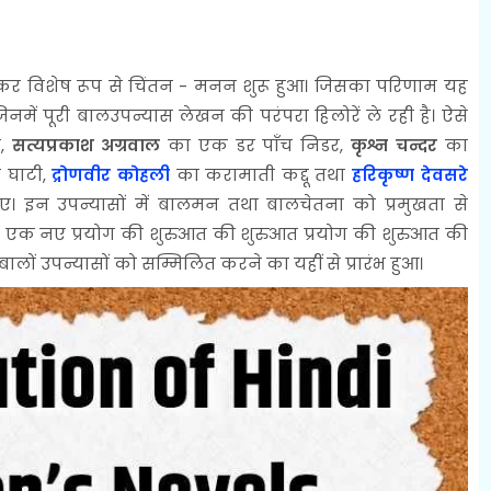
खकर विशेष रूप से चिंतन - मनन शुरू हुआ। जिसका परिणाम यह
ं पूरी बालउपन्यास लेखन की परंपरा हिलोरें ले रही है। ऐसे
े,
सत्यप्रकाश अग्रवाल
का एक डर पाँच निडर,
कृश्न चन्दर
का
 घाटी,
द्रोणवीर कोहली
का करामाती कद्दू तथा
हरिकृष्ण देवसरे
। इन उपन्यासों में बालमन तथा बालचेतना को प्रमुखता से
 में एक नए प्रयोग की शुरुआत की शुरुआत प्रयोग की शुरुआत की
े बालों उपन्यासों को सम्मिलित करने का यहीं से प्रारंभ हुआ।