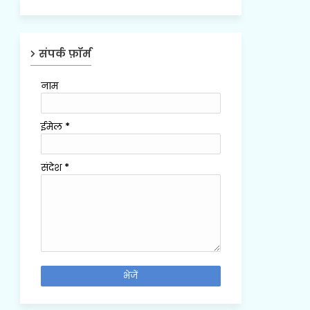
संपर्क फ़ॉर्म
नाम
ईमेल
*
संदेश
*