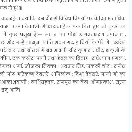
िसका प्रकाशन साप्ताहिक हिंदुस्तान में धारावाहिक रूप में हुआ।
काल में हुआ।
ाद रहेगा क्योंकि इस दौर में विविध विषयों पर केंद्रित शताधिक
यास पत्र-पत्रिकाओं में धारावाहिक प्रकाशित हुए तो कुछ का
ं में कुछ
प्रमुख
हैं:-- सागर का घोड़ा :भगवतशरण उपाध्याय,
और नन्हें जासूस : शांति भटनागर, हाथियों के घेरे में : स्वदेश
टे बाद तथा बोतल में बंद आदमी: वीर कुमार अधीर, डाकुओं के
 हकीम, एक कटोरा पानी तथा इंदल का विवाह : राधेश्याम प्रगल्भ,
ला शर्मा, खोखला सिक्का : अवतार सिंह, नकली चांँद : राजेश
ी नोट :हरिकृष्ण देवसरे, शनिलोक : विभा देवसरे, नानी माँ का
मा चंद्र,आकाशवाणी : व्यथितहृदय, राजपूत का बेटा: ओमप्रकाश, सूरज
'इंदु' आदि।