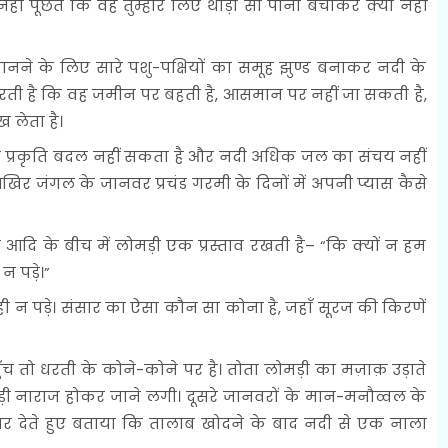
हीं पूछते कि वह तुम्हारे लिए थोड़ा सा पानी बचाकर क्यों नहीं
नने के लिए सारे पशु-पक्षियों का समूह झुण्ड बनाकर नदी के
त करती है कि वह जमीन पर बहती है, आसमान पर नहीं जा सकती है,
लेता है।
पनी प्रकृति बदल नहीं सकता है और नदी अधिक जल का संचय नहीं
खिर जंगल के जानवर प्रचंड गरमी के दिनों में अपनी प्यास कैसे
ि के बीच में लोमड़ी एक प्रस्ताव रखती है– “कि क्यों न हम
 पड़े।”
न पड़े। संसार का ऐसा कौन सा कोना है, जहाँ सूरज की किरणें
 तो धरती के कोने-कोने पर है। तोता लोमड़ी का मज़ाक़ उड़ाते
ड़ी नाराज होकर जाने लगी। दूसरे जानवरों के मान-मनौव्वल के
र देते हुए बताया कि तालाब खोदने के बाद नदी से एक नाला