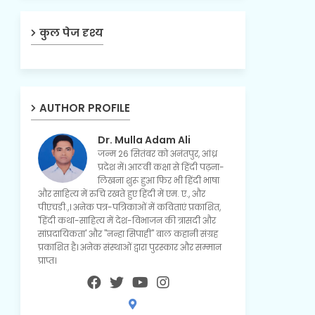
कुल पेज दृश्य
AUTHOR PROFILE
Dr. Mulla Adam Ali
जन्म 26 सितंबर को अनंतपुर, आंध्र
प्रदेश में। आठवीं कक्षा से हिंदी पढ़ना-
लिखना शुरू हुआ फिर भी हिंदी भाषा
और साहित्य में रुचि रखते हुए हिंदी में एम. ए., और
पीएचडी.,। अनेक पत्र-पत्रिकाओं में कविताएं प्रकाशित,
'हिंदी कथा-साहित्य में देश-विभाजन की त्रासदी और
सांप्रदायिकता' और "नन्हा सिपाही" बाल कहानी संग्रह
प्रकाशित है। अनेक संस्थाओं द्वारा पुरस्कार और सम्मान
प्राप्त।