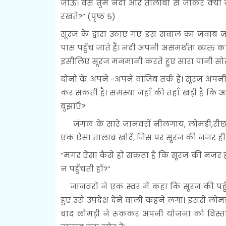
जाऊँ। वैसे तुम नदी और तालाबों से जाकर क्यों न
रखते?” (पृष्ठ 5)
सूरज के द्वारा उठाए गए इस सवाल का जवाब जा
पास पहुँच जाते हैं। नदी अपनी असमर्थता व्यक्
इसीलिए सूरज मनमानी करते हुए सारा पानी सोख 
दोनों के अपने -अपने वाजिब तर्क हैं। सूरज अ
कर सकती है। समस्या जहाँ की तहाँ खड़ी है कि आ
बुझाएँ?
जंगल के सारे जानवरों नीलगाय, लोमड़ी,रीछ आद
एक ऐसा तालाब खोदें, जिस पर सूरज की नजर ही न
“मगर ऐसा कैसे हो सकता है कि सूरज की नजर ही 
न पहुँचती हों?”
जानवरों ने एक स्वर में कहा कि सूरज की पहुँच
हुए उसे उपदेश देने वाली कहने लगा। इससे लोम
बाद लोमड़ी ने रूककर अपनी योजना को विस्ता