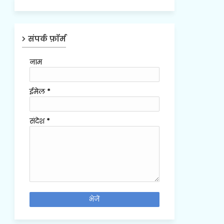
संपर्क फ़ॉर्म
नाम
ईमेल
*
संदेश
*