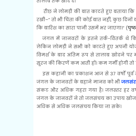
तालाब तक खोद दें।
रीछ ने लोमड़ी की बात काटते हुए बताया कि नद
रखी–” तो भी चिंता की कोई बात नहीं, कुछ दिनों
कि बारिश का सारा पानी उसमें भर जाएगा।” (
पृष्
जंगल में जानवरों के इतने तर्क-वितर्क थे
लेकिन लोमड़ी ने सभी को काटते हुए अपनी यो
विमर्श के बाद अंतिम रूप से तालाब खोदने पर म
सूरज की किरणें कम आती हों। कम गर्मी होगी तो प
इस कहानी का प्रकाशन आज से 37 वर्षों पूर्व स
जंगल के जानवरों के बहाने मानव को भी
जलसंर
संकट और अधिक गहरा गया है। जलस्तर हर वर्ष
जंगल के जानवरों ने तो जलसंचय का उपाय खोज ल
अधिक से अधिक जलसंचय किया जा सके।