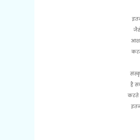
इतन
जैस
आशा
करती
संस्
है स
करते 
इतनी