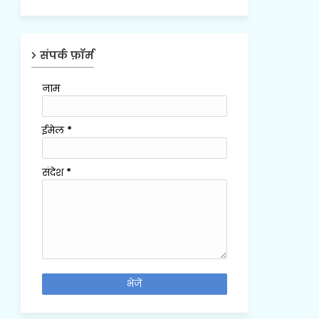
संपर्क फ़ॉर्म
नाम
ईमेल
*
संदेश
*