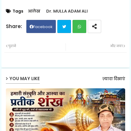
Tags
आलेख
Dr. MULLA ADAM ALI
Facebook
Twit
Wh
पुराने
और नया
ter
ats
ap
YOU MAY LIKE
ज़्यादा दिखाएं
p