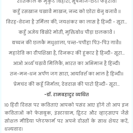
रीतिकाल के मुकुट बिहारी, भूषनोज-छटा फहरावै।
कहुँ रसखान चखावै माखन, नन्द को छोरा बेनु बजावै ।।
विरह-वेदना है उर्मिला की, जयशंकर का लास है हिन्दी - सूरा...
कहुँ अज्ञेय बिखेरे मोती, मुक्तिबोध पीड़ा छलकावै ।
बच्चन की छलकै मधुशाला, पन्त-पपीहा पिउ-पिउ गावै।।
महादेवि का दीपशिखा है, दिनकर की हुंकार है हिन्दी- सूरा...
आओ अर्ध्य चढ़ावै मिलिकै, भारत का अभिमान है हिन्दी।
तन-मन-धन अर्पण जग सारा, आर्यावर्त्त का भाल है हिन्दी।।
प्रेमचंद की कहूँ निर्मला, देवदास की पारो हिन्दी- सूरा...
-डॉ. रामबहादुर व्यथित
10 हिंदी दिवस पर कविताएं आपको पसंद आए होंगे तो आप इन
कविताओं को फेसबुक, इंस्टाग्राम, ट्विटर और व्हाट्सएप जैसे
सोशल मीडिया प्लेटफार्म पर अपने दोस्तों के साथ शेयर करें,
धन्यवाद।