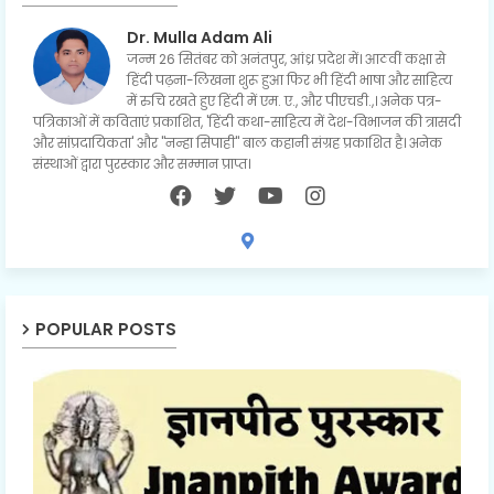
Dr. Mulla Adam Ali
जन्म 26 सितंबर को अनंतपुर, आंध्र प्रदेश में। आठवीं कक्षा से
हिंदी पढ़ना-लिखना शुरू हुआ फिर भी हिंदी भाषा और साहित्य
में रुचि रखते हुए हिंदी में एम. ए., और पीएचडी.,। अनेक पत्र-
पत्रिकाओं में कविताएं प्रकाशित, 'हिंदी कथा-साहित्य में देश-विभाजन की त्रासदी
और सांप्रदायिकता' और "नन्हा सिपाही" बाल कहानी संग्रह प्रकाशित है। अनेक
संस्थाओं द्वारा पुरस्कार और सम्मान प्राप्त।
POPULAR POSTS