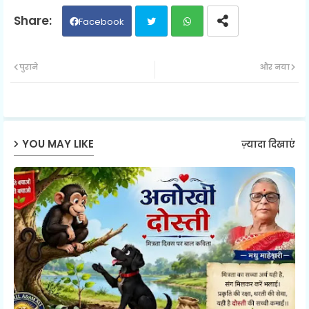
Facebook
Twit
Wh
पुराने
और नया
ter
ats
ap
YOU MAY LIKE
ज़्यादा दिखाएं
p