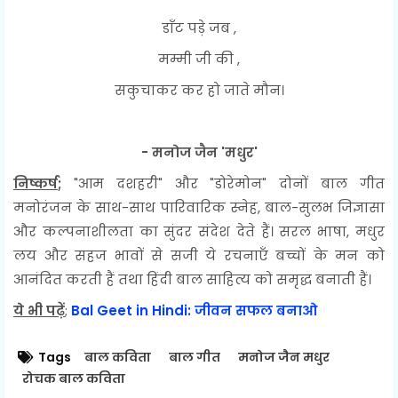
डाँट पड़े जब ,
मम्मी जी की ,
सकुचाकर कर हो जाते मौन।
- मनोज जैन 'मधुर'
निष्कर्ष
;
"आम दशहरी" और "डोरेमोन" दोनों बाल गीत
मनोरंजन के साथ-साथ पारिवारिक स्नेह, बाल-सुलभ जिज्ञासा
और कल्पनाशीलता का सुंदर संदेश देते हैं। सरल भाषा, मधुर
लय और सहज भावों से सजी ये रचनाएँ बच्चों के मन को
आनंदित करती हैं तथा हिंदी बाल साहित्य को समृद्ध बनाती हैं।
ये भी पढ़ें
;
Bal Geet in Hindi: जीवन सफल बनाओ
Tags
बाल कविता
बाल गीत
मनोज जैन मधुर
रोचक बाल कविता