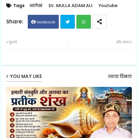
Tags
आलेख
Dr. MULLA ADAM ALI
Youtube
Facebook
Twit
Wh
पुराने
और नया
ter
ats
ap
YOU MAY LIKE
ज़्यादा दिखाएं
p