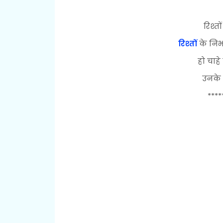
रिश्त
रिश्तों
के निभ
हो चाह
उनके 
****