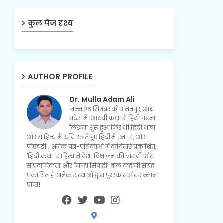
कुल पेज दृश्य
AUTHOR PROFILE
Dr. Mulla Adam Ali
जन्म 26 सितंबर को अनंतपुर, आंध्र
प्रदेश में। आठवीं कक्षा से हिंदी पढ़ना-
लिखना शुरू हुआ फिर भी हिंदी भाषा
और साहित्य में रुचि रखते हुए हिंदी में एम. ए., और
पीएचडी.,। अनेक पत्र-पत्रिकाओं में कविताएं प्रकाशित,
'हिंदी कथा-साहित्य में देश-विभाजन की त्रासदी और
सांप्रदायिकता' और "नन्हा सिपाही" बाल कहानी संग्रह
प्रकाशित है। अनेक संस्थाओं द्वारा पुरस्कार और सम्मान
प्राप्त।