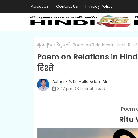
About Us
Contact Us
Privacy Policy
मुख्यपृष्ठ
रितु वर्मा
Poem on Relations in Hindi : Ritu 
Poem on Relations in Hindi
रिश्ते
Dr. Mulla Adam Ali
3:47 pm
1 minute read
Poem o
Ritu