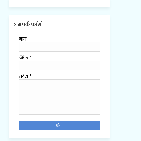
संपर्क फ़ॉर्म
नाम
ईमेल
*
संदेश
*