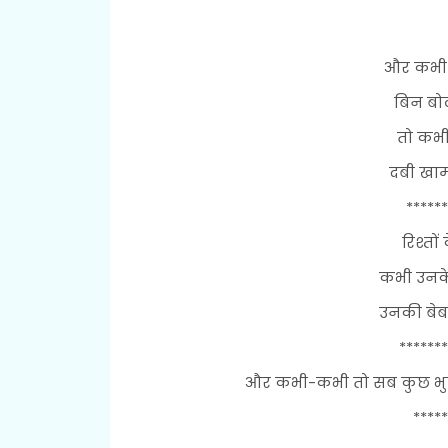
और कभी-
बिन बोल
तो कभी
दबी खामो
******
रिश्तो
कभी उनके
उनकी बेब
*******
और कभी-कभी तो सब कुछ भुल
*****