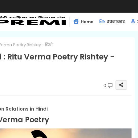
Home
रचनाकार
Verma Poetry Rishtey - रिश्ते
 : Ritu Verma Poetry Rishtey -
0
n Relations in Hindi
 Verma Poetry